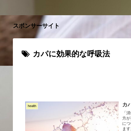
スポンサーサイト
カパに効果的な呼吸法
カ
health
「消
方が
につ
ます