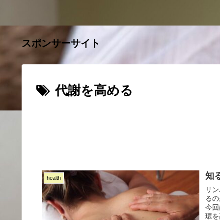
スポンサーサイト
代謝を高める
知
health
リン
るの
今回
環を