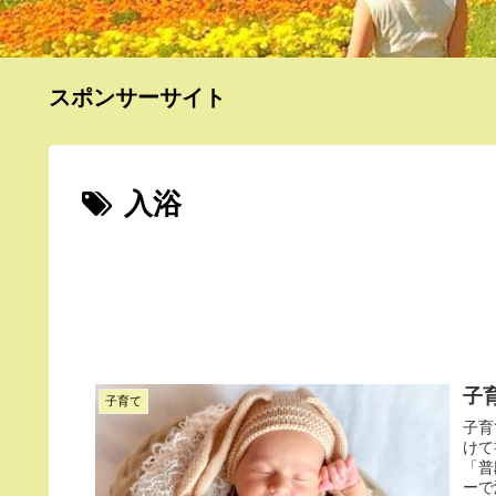
スポンサーサイト
入浴
子
子育て
子育
けて
「普
ーで