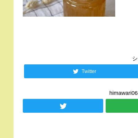
シ
Twitter
himawar