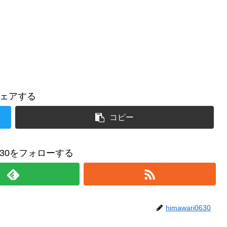
ェアする
コピー
i0630をフォローする
himawari0630