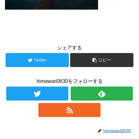
シェアする
Twitter
コピー
himawari0630をフォローする
himawari0630