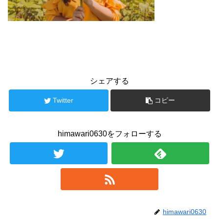
シェアする
Twitter
コピー
himawari0630をフォローする
himawari0630