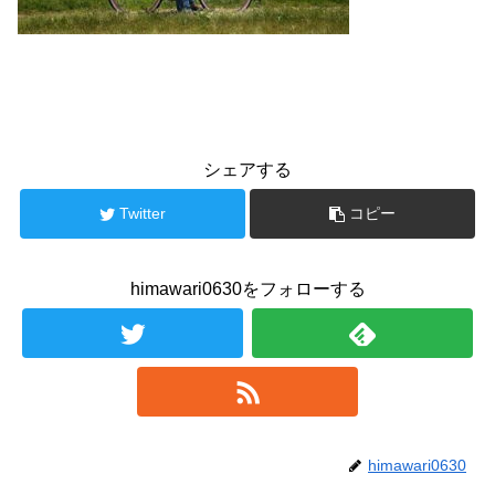
シェアする
Twitter
コピー
himawari0630をフォローする
himawari0630