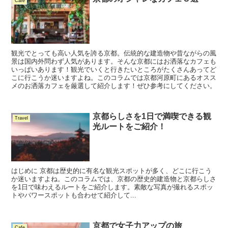
Cafe
観光でとっても高い人気を誇る京都。伝統的な建造物や昔ながらの風
景は国内外問わず人気があります。そんな京都にはお洒落なカフェも
いっぱいあります！観光でいくと行きたいところがたくさんあってど
こに行こうか迷いますよね。このコラムでは京都河原町にあるオスス
メのお洒落カフェを厳選して紹介します！ぜひ参考にしてください。
京都らしさを1日で満喫できる観
Travel
光ルートをご紹介！
はじめに 京都は歴史的に有名な観光スポットが多く、どこに行こう
か迷いますよね。このコラムでは、京都の歴史的建造物と京都らしさ
を1日で味わえるルートをご紹介します。素敵な写真が撮れるスポッ
トやパワースポットも合わせて紹介して...
京都で女子力アップの旅
Cafe