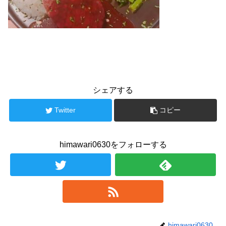
シェアする
Twitter
コピー
himawari0630をフォローする
himawari0630