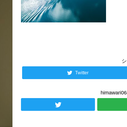
シ
Twitter
himawar