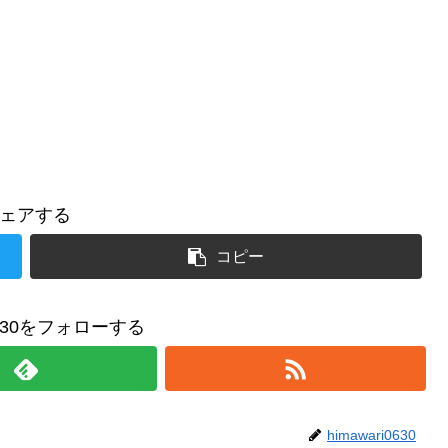
ェアする
コピー
i0630をフォローする
himawari0630