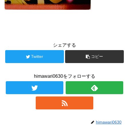
シェアする
Twitter
コピー
himawari0630をフォローする
himawari0630