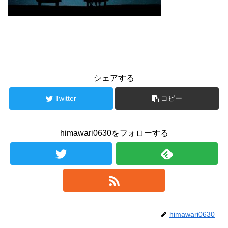
シェアする
Twitter
コピー
himawari0630をフォローする
himawari0630