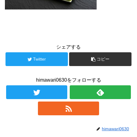
シェアする
Twitter
コピー
himawari0630をフォローする
himawari0630