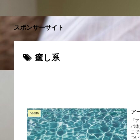
スポンサーサイト
癒し系
ア
health
「ア
パ体
こで
つい