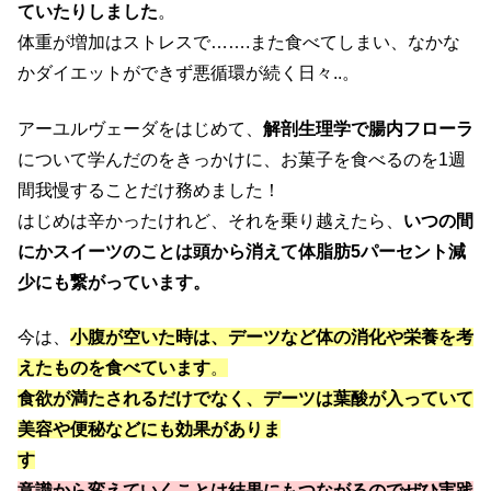
ていたりしました
。
体重が増加はストレスで…….また食べてしまい、なかな
かダイエットができず悪循環が続く日々..。
アーユルヴェーダをはじめて、
解剖生理学で腸内フローラ
について学んだのをきっかけに、お菓子を食べるのを1週
間我慢することだけ務めました！
はじめは辛かったけれど、それを乗り越えたら、
いつの間
にかスイーツのことは頭から消えて体脂肪5パーセント減
少にも繋がっています。
今は、
小腹が空いた時は、デーツなど体の消化や栄養を考
えたものを食べています
。
食欲が満たされるだけでなく、
デーツは葉酸が入っていて
美容や便秘などにも効果がありま
す
意識から変えていくことは結果にもつながるのでぜひ実践