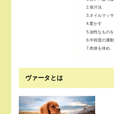
2.発汗法
3.オイルマッ
4.驚かす
5.油性なもの
6.中程度の運
7.肉体を休め
ヴァータとは