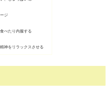
サージ
を食べたり内服する
動
、精神をリラックスさせる