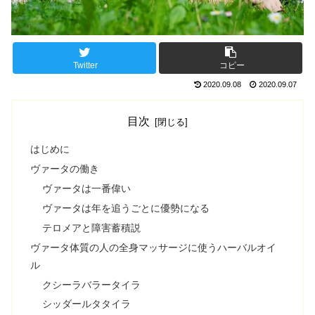
Twitter
コピー
2020.09.08
2020.09.07
目次
はじめに
ヴァータの働き
ヴァータは一番偉い
ヴァータは年を追うごとに優勢になる
テロメアと障害蓄積説
ヴァータ体質の人の全身マッサージに使うハーバルオイ
ル
クシーラバラータイラ
シッダールタタイラ