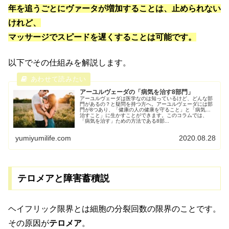
年を追うごとにヴァータが増加することは、止められない
けれど、
マッサージでスピードを遅くすることは可能です。
以下でその仕組みを解説します。
アーユルヴェーダの「病気を治す8部門」
アーユルヴェーダは医学なのは知っているけど、どんな部
門があるの？と疑問を持つ方へ。アーユルヴェーダには部
門が8つあり、「健康の人の健康を守ること」と「病気を
治すこと」に生かすことができます。このコラムでは、
「病気を治す」ための方法である8部...
yumiyumilife.com
2020.08.28
テロメアと障害蓄積説
ヘイフリック限界とは細胞の分裂回数の限界のことです。
その原因が
テロメア
。