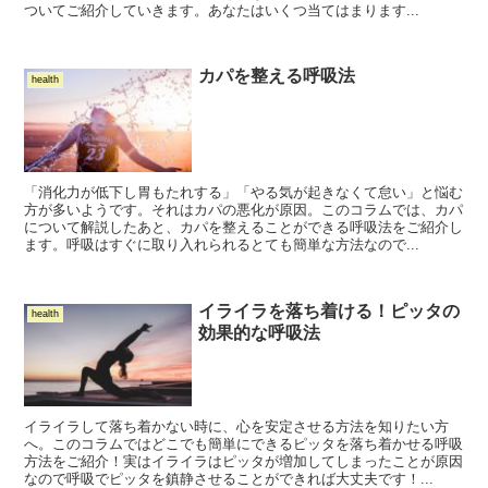
ついてご紹介していきます。あなたはいくつ当てはまります...
カパを整える呼吸法
health
「消化力が低下し胃もたれする」「やる気が起きなくて怠い」と悩む
方が多いようです。それはカパの悪化が原因。このコラムでは、カパ
について解説したあと、カパを整えることができる呼吸法をご紹介し
ます。呼吸はすぐに取り入れられるとても簡単な方法なので...
イライラを落ち着ける！ピッタの
health
効果的な呼吸法
イライラして落ち着かない時に、心を安定させる方法を知りたい方
へ。このコラムではどこでも簡単にできるピッタを落ち着かせる呼吸
方法をご紹介！実はイライラはピッタが増加してしまったことが原因
なので呼吸でピッタを鎮静させることができれば大丈夫です！...