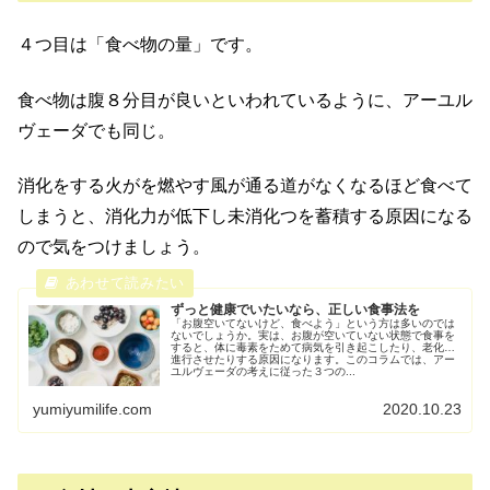
４つ目は「食べ物の量」です。
食べ物は腹８分目が良いといわれているように、アーユル
ヴェーダでも同じ。
消化をする火がを燃やす風が通る道がなくなるほど食べて
しまうと、消化力が低下し未消化つを蓄積する原因になる
ので気をつけましょう。
ずっと健康でいたいなら、正しい食事法を
「お腹空いてないけど、食べよう」という方は多いのでは
ないでしょうか。実は、お腹が空いていない状態で食事を
すると、体に毒素をためて病気を引き起こしたり、老化を
進行させたりする原因になります。このコラムでは、アー
ユルヴェーダの考えに従った３つの...
yumiyumilife.com
2020.10.23