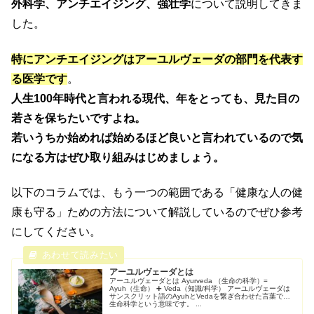
外科学、アンチエイジング、強壮学
について説明してきま
した。
特にアンチエイジングはアーユルヴェーダの部門を代表す
る医学です
。
人生100年時代と言われる現代、年をとっても、見た目の
若さを保ちたいですよね。
若いうちか始めれば始めるほど良いと言われているので気
になる方はぜひ取り組みはじめましょう。
以下のコラムでは、もう一つの範囲である「健康な人の健
康も守る」ための方法について解説しているのでぜひ参考
にしてください。
アーユルヴェーダとは
アーユルヴェーダとは Ayurveda （生命の科学）=
Ayuh（生命） ➕ Veda（知識/科学） アーユルヴェーダは
サンスクリット語のAyuhとVedaを繋ぎ合わせた言葉で、
生命科学という意味です。 ...