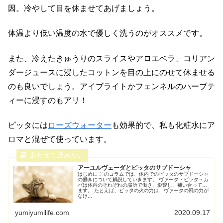
因。冷やして目を休ませてあげましょう。
体温より低い温度の水で優しく洗うのがオススメです。
また、冷えたきゅうりのスライスやアロエベラ、コリアン
ダージュースに浸したコットンを目の上にのせて休ませる
のも良いでしょう。アイブライトかフェンネルのハーブテ
ィーに浸すのもアリ！
ピッタには
ローズウォーター
も効果的で、私も化粧水にア
ロマと混ぜて使っています。
アーユルヴェーダとピッタのサブドーシャ
はじめに このコラムでは、体内でのピッタのサブドーシャ
の働きについて解説していきます。 ヴァータ・ピッタ・カ
パは体内のそれぞれの場所で働き、影響し、補い合ってい
ます。 たとえば、ピッタの火の力は、ヴァータの風の力が
なけ...
yumiyumilife.com
2020.09.17