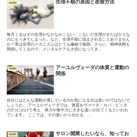
生理不順の原因と改善方法
health
毎月くるはずの生理がなかなかこない。こないだ生理がきたばかりな
のにもうきてしまった。など、生理不順に悩まされることありません
か？実は生理のメカニズムはとても繊細で複雑。さらに、精神状態も
関係してくるので、メンタルケアも大切になってき...
アーユルヴェーダの体質と運動の
health
関係
自分にはどんな運動が適しているのか気になる方は多いのではないで
しょうか。 アーユルヴェーダでは、体質をヴァータ・カパ・ピッタ
の3つにわけて考え、体力や集中力に大きな違いが出てくるといわれ
ています。 ここでは、その違いから分かる、...
サロン開業したいなら、知ってお
health