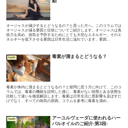
動
オージャスが減少するとどうなるの？と思った方へ。このコラムでは
オージャスが減る要因と症状についてご紹介します。オージャスは免
疫力を高め、病気を予防するためにとても大切なエネルギー。そのエ
ネルギーを低下させる要因は日常生活に溢れています。要因...
毒素が溜まるとどうなる？
health
毒素が体内に溜まるとどうなるの？と疑問に思う方に向けて、このコ
ラムでは、毒素の機能を説明した後に、毒素がない状態とある状態を
比較して違いを徹底解説します。毒素は日常生活に悪影響を及ぼすだ
けでなく、すべての病気の原因。コラムを参考に毒素を溜め...
アーユルヴェーダに使われるハー
health
バルオイルのご紹介-第3段-