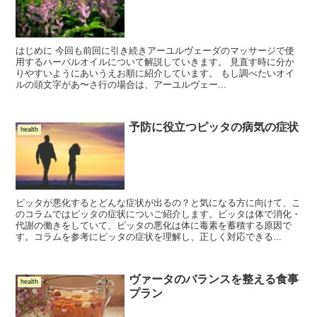
はじめに 今回も前回に引き続きアーユルヴェーダのマッサージで使
用するハーバルオイルについて解説していきます。 見直す時に分か
りやすいようにあいうえお順に紹介しています。 もし調べたいオイ
ルの頭文字があ〜さ行の場合は、アーユルヴェー...
予防に役立つピッタの病気の症状
health
ピッタが悪化するとどんな症状が出るの？と気になる方に向けて、こ
のコラムではピッタの症状についご紹介します。ピッタは体で消化・
代謝の働きをしていて、ピッタの悪化は体に毒素を蓄積する原因で
す。コラムを参考にピッタの症状を理解し、正しく対応できる...
ヴァータのバランスを整える食事
health
プラン