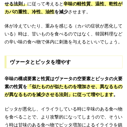
せる法則」
に従って考えると
辛味の
軽性質、温性、乾性が
カパの重性、冷性、油性
を減少
させます。
体が冷えていたり、重みを感じる（カパの症状が悪化して
いる）時は、甘いものを食べるのではなく、韓国料理など
の辛い味の食べ物で体内に刺激を与えるといいでしょう。
ヴァータとピッタを増やす
辛味の構成要素と性質はヴァータの空要素とピッタの火要
素の性質を
「似たものが似たものを増加させ、異なるもの
が異なるものを減少させる法則」に従って増やします
。
ピッタが悪化し、イライラしている時に辛味のある食べ物
を食ベることで、より攻撃的になってしまうので、そうい
う時は甘味のある食べ物でピッタ増加によるイライラを鎮