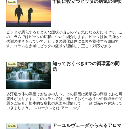
予防に役立つピッタの病気の症状
health
ピッタが悪化するとどんな症状が出るの？と気になる方に向けて、こ
のコラムではピッタの症状についご紹介します。ピッタは体で消化・
代謝の働きをしていて、ピッタの悪化は体に毒素を蓄積する原因で
す。コラムを参考にピッタの症状を理解し、正しく対応できる...
知っておくべき4つの循環器の問
health
題
多汗症や体の浮腫でお悩みの方へ。その原因は循環器の問題である可
能性があります。このコラムでは、知っておくべき４つの循環器の問
題をご紹介。根本的な症状の原因を理解して、一緒に悩みを解決して
いきましょう。 スロータスとは アーユルヴ...
アーユルヴェーダからみるアロマ
health